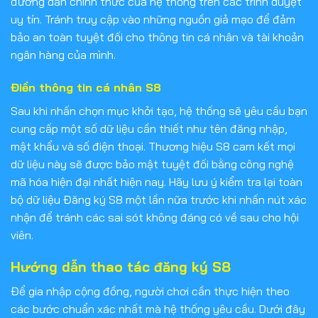
đường dẫn chính thức của hệ thống trên các trình duyệt
uy tín. Tránh truy cập vào những nguồn giả mạo để đảm
bảo an toàn tuyệt đối cho thông tin cá nhân và tài khoản
ngân hàng của mình.
Điền thông tin cá nhân S8
Sau khi nhấn chọn mục khởi tạo, hệ thống sẽ yêu cầu bạn
cung cấp một số dữ liệu cần thiết như tên đăng nhập,
mật khẩu và số điện thoại. Thương hiệu S8 cam kết mọi
dữ liệu này sẽ được bảo mật tuyệt đối bằng công nghệ
mã hóa hiện đại nhất hiện nay. Hãy lưu ý kiểm tra lại toàn
bộ dữ liệu Đăng ký S8 một lần nữa trước khi nhấn nút xác
nhận để tránh các sai sót không đáng có về sau cho hội
viên.
Hướng dẫn thao tác đăng ký S8
Để gia nhập cộng đồng, người chơi cần thực hiện theo
các bước chuẩn xác nhất mà hệ thống yêu cầu. Dưới đây