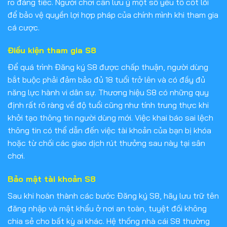
ro đáng tiếc. Người chơi cần lưu ý một số yếu tố cốt lõi
để bảo vệ quyền lợi hợp pháp của chính mình khi tham gia
cá cược.
Điều kiện tham gia S8
Để quá trình Đăng ký S8 được chấp thuận, người dùng
bắt buộc phải đảm bảo đủ 18 tuổi trở lên và có đầy đủ
năng lực hành vi dân sự. Thương hiệu S8 có những quy
định rất rõ ràng về độ tuổi cũng như tính trung thực khi
khởi tạo thông tin người dùng mới. Việc khai báo sai lệch
thông tin có thể dẫn đến việc tài khoản của bạn bị khóa
hoặc từ chối các giao dịch rút thưởng sau này tại sân
chơi.
Bảo mật tài khoản S8
Sau khi hoàn thành các bước Đăng ký S8, hãy lưu trữ tên
đăng nhập và mật khẩu ở nơi an toàn, tuyệt đối không
chia sẻ cho bất kỳ ai khác. Hệ thống nhà cái S8 thường