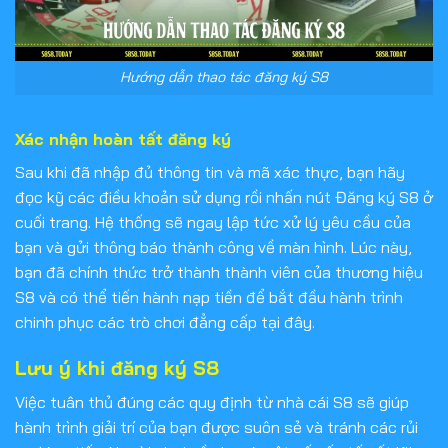
Hướng dẫn thao tác đăng ký S8
Xác nhận hoàn tất đăng ký
Sau khi đã nhập đủ thông tin và mã xác thực, bạn hãy
đọc kỹ các điều khoản sử dụng rồi nhấn nút Đăng ký S8 ở
cuối trang. Hệ thống sẽ ngay lập tức xử lý yêu cầu của
bạn và gửi thông báo thành công về màn hình. Lúc này,
bạn đã chính thức trở thành thành viên của thương hiệu
S8 và có thể tiến hành nạp tiền để bắt đầu hành trình
chinh phục các trò chơi đẳng cấp tại đây.
Lưu ý khi đăng ký S8
Việc tuân thủ đúng các quy định từ nhà cái S8 sẽ giúp
hành trình giải trí của bạn được suôn sẻ và tránh các rủi