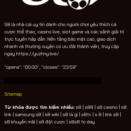
S8 là nhà cái uy tín dành cho người chơi yêu thích cá
cược thể thao, casino live, slot game và các sảnh giải trí
trực tuyến hấp dẫn. Nền tảng bảo mật cao, giao dịch
nhanh và thường xuyên có ưu đãi thành viên, truy cập
ngay https://yuzhny.live/
"opens": "00:00", "closes": "23:59"
Hợp tác cùng:
LUCK8
|
LUCK8
|
LUCKYWIN
Sitemap
Từ khóa được tìm kiếm nhiều:
s8 | s88 | s8 casino | s8
link | samsung s8 | s8 wiki | s8 là gì | s8tv | s 8 | link s8 |
s8 khuyến mãi | s8 đặt cược | s8s8 to day