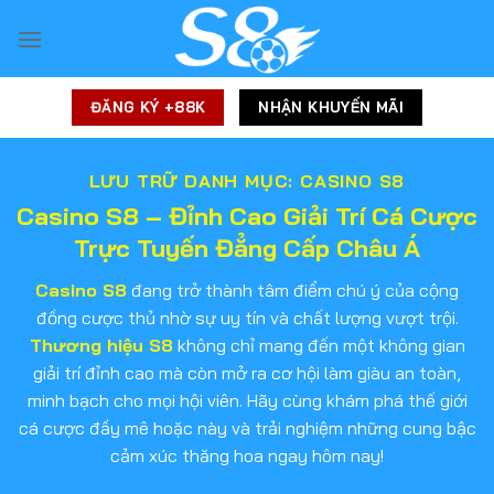
Chuyển
đến
nội
dung
ĐĂNG KÝ +88K
NHẬN KHUYẾN MÃI
LƯU TRỮ DANH MỤC:
CASINO S8
Casino S8 – Đỉnh Cao Giải Trí Cá Cược
Trực Tuyến Đẳng Cấp Châu Á
Casino S8
đang trở thành tâm điểm chú ý của cộng
đồng cược thủ nhờ sự uy tín và chất lượng vượt trội.
Thương hiệu S8
không chỉ mang đến một không gian
giải trí đỉnh cao mà còn mở ra cơ hội làm giàu an toàn,
minh bạch cho mọi hội viên. Hãy cùng khám phá thế giới
cá cược đầy mê hoặc này và trải nghiệm những cung bậc
cảm xúc thăng hoa ngay hôm nay!