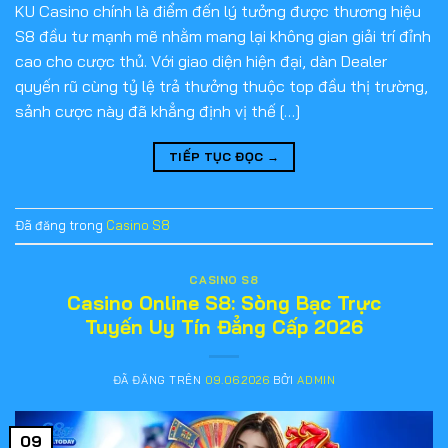
KU Casino chính là điểm đến lý tưởng được thương hiệu
S8 đầu tư mạnh mẽ nhằm mang lại không gian giải trí đỉnh
cao cho cược thủ. Với giao diện hiện đại, dàn Dealer
quyến rũ cùng tỷ lệ trả thưởng thuộc top đầu thị trường,
sảnh cược này đã khẳng định vị thế […]
TIẾP TỤC ĐỌC
→
Đã đăng trong
Casino S8
CASINO S8
Casino Online S8: Sòng Bạc Trực
Tuyến Uy Tín Đẳng Cấp 2026
ĐÃ ĐĂNG TRÊN
09.06.2026
BỞI
ADMIN
09