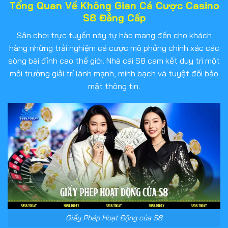
Tổng Quan Về Không Gian Cá Cược Casino
S8 Đẳng Cấp
Sân chơi trực tuyến này tự hào mang đến cho khách
hàng những trải nghiệm cá cược mô phỏng chính xác các
sòng bài đỉnh cao thế giới. Nhà cái S8 cam kết duy trì một
môi trường giải trí lành mạnh, minh bạch và tuyệt đối bảo
mật thông tin.
Giấy Phép Hoạt Động của S8