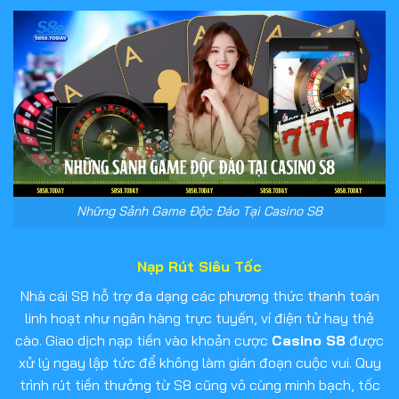
Những Sảnh Game Độc Đáo Tại Casino S8
Nạp Rút Siêu Tốc
Nhà cái S8 hỗ trợ đa dạng các phương thức thanh toán
linh hoạt như ngân hàng trực tuyến, ví điện tử hay thẻ
cào. Giao dịch nạp tiền vào khoản cược
Casino S8
được
xử lý ngay lập tức để không làm gián đoạn cuộc vui. Quy
trình rút tiền thưởng từ S8 cũng vô cùng minh bạch, tốc