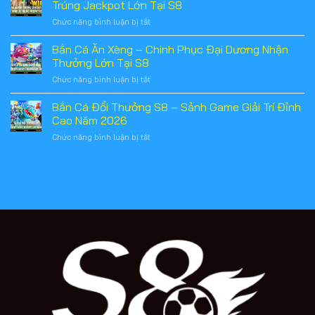
Thưởng
Trúng Jackpot Lớn Tại S8
Tiền
Đỉnh
ở
Chức năng bình luận bị tắt
Thật
Cao
Nổ
–
Trúng
Hũ
Bắn Cá Ăn Xèng – Chinh Phục Đại Dương Nhận
Sảnh
Lớn
Đổi
Quay
Thưởng Lớn Tại S8
Tại
Thưởng
Hũ
S8
ở
Chức năng bình luận bị tắt
–
Đổi
Bắn
Sân
Thưởng
Cá
Bắn Cá Đổi Thưởng S8 – Sảnh Game Giải Trí Đỉnh
Chơi
Đỉnh
Ăn
Quay
Cao Năm 2026
Cao
Xèng
Hũ
Uy
ở
Chức năng bình luận bị tắt
–
Đỉnh
Tín
Bắn
Chinh
Cao
Tại
Cá
Phục
Trúng
S8
Đổi
Đại
Jackpot
Thưởng
Dương
Lớn
S8
Nhận
Tại
–
Thưởng
S8
Sảnh
Lớn
Game
Tại
Giải
S8
Trí
Đỉnh
Cao
Năm
2026