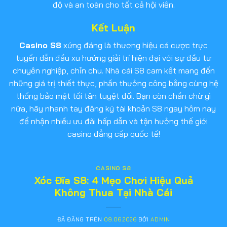
độ và an toàn cho tất cả hội viên.
Kết Luận
Casino S8
xứng đáng là thương hiệu cá cược trực
tuyến dẫn đầu xu hướng giải trí hiện đại với sự đầu tư
chuyên nghiệp, chỉn chu. Nhà cái S8 cam kết mang đến
những giá trị thiết thực, phần thưởng công bằng cùng hệ
thống bảo mật tối tân tuyệt đối. Bạn còn chần chừ gì
nữa, hãy nhanh tay đăng ký tài khoản S8 ngay hôm nay
để nhận nhiều ưu đãi hấp dẫn và tận hưởng thế giới
casino đẳng cấp quốc tế!
CASINO S8
Xóc Đĩa S8: 4 Mẹo Chơi Hiệu Quả
Không Thua Tại Nhà Cái
ĐÃ ĐĂNG TRÊN
09.06.2026
BỞI
ADMIN