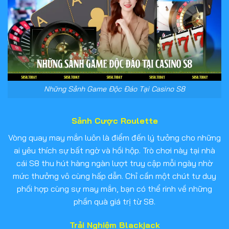
Những Sảnh Game Độc Đáo Tại Casino S8
Sảnh Cược Roulette
Vòng quay may mắn luôn là điểm đến lý tưởng cho những
ai yêu thích sự bất ngờ và hồi hộp. Trò chơi này tại nhà
cái S8 thu hút hàng ngàn lượt truy cập mỗi ngày nhờ
mức thưởng vô cùng hấp dẫn. Chỉ cần một chút tư duy
phối hợp cùng sự may mắn, bạn có thể rinh về những
phần quà giá trị từ S8.
Trải Nghiệm Blackjack