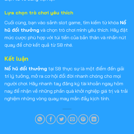
Lựa chọn trò chơi yêu thích
Cuối cùng, bạn vào sảnh slot game, tìm kiếm từ khóa
Nổ
hũ đổi thưởng
và chọn trò chơi mình yêu thích. Hãy đặt
mức cược phù hợp với túi tiền của bản thân và nhấn nút
quay để chờ kết quả từ S8 nhé.
Kết luận
Nổ hũ đổi thưởng
tại S8 thực sự là một điểm đến giải
trí lý tưởng, mở ra cơ hội đổi đời nhanh chóng cho mọi
người chơi. Hãy nhanh tay đăng ký tài khoản ngay hôm
nay để nhận về những phần quà khởi nghiệp giá trị và trải
nghiệm những vòng quay may mắn đầy kịch tính.