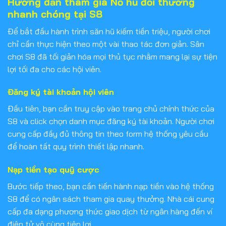
Hướng dẫn tham gia Nổ hũ đổi thưởng
nhanh chóng tại S8
Để bắt đầu hành trình săn hũ kiếm tiền triệu, người chơi
chỉ cần thực hiện theo một vài thao tác đơn giản. Sân
chơi S8 đã tối giản hóa mọi thủ tục nhằm mang lại sự tiện
lợi tối đa cho các hội viên.
Đăng ký tài khoản hội viên
Đầu tiên, bạn cần truy cập vào trang chủ chính thức của
S8 và click chọn danh mục đăng ký tài khoản. Người chơi
cung cấp đầy đủ thông tin theo form hệ thống yêu cầu
để hoàn tất quy trình thiết lập nhanh.
Nạp tiền tạo quỹ cược
Bước tiếp theo, bạn cần tiến hành nạp tiền vào hệ thống
S8 để có ngân sách tham gia quay thưởng. Nhà cái cung
cấp đa dạng phương thức giao dịch từ ngân hàng đến ví
điện tử vô cùng tiện lợi.