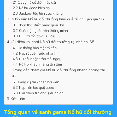
Quay hũ cổ điển hấp dẫn
Nổ hũ video hiện đại
Jackpot lũy tiến cực khủng
Bí kíp săn Nổ hũ đổi thưởng hiệu quả từ chuyên gia S8
Chọn thời điểm vàng quay hũ
Quản lý nguồn vốn thông minh
Duy trì tốc độ quay đều
Ưu điểm khi chơi Nổ hũ đổi thưởng tại nhà cái S8
Hệ thống bảo mật tối tân
Nạp rút tiền siêu nhanh
Ưu đãi ngập tràn mỗi ngày
Hỗ trợ khách hàng tận tâm
Hướng dẫn tham gia Nổ hũ đổi thưởng nhanh chóng tại
S8
Đăng ký tài khoản hội viên
Nạp tiền tạo quỹ cược
Lựa chọn trò chơi yêu thích
Kết luận
Tổng quan về sảnh game Nổ hũ đổi thưởng