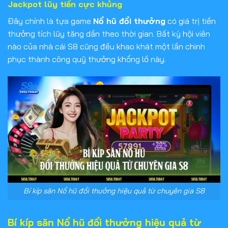
Jackpot lũy tiến cực khủng
Đây chính là tựa game
Nổ hũ đổi thưởng
có giá trị tiền
thưởng tích lũy tăng dần theo thời gian. Bất kỳ hội viên
nào của nhà cái S8 cũng đều khao khát một lần chinh
phục thành công quỹ thưởng khổng lồ này.
Bí kíp săn Nổ hũ đổi thưởng hiệu quả từ chuyên gia S8
Bí kíp săn Nổ hũ đổi thưởng hiệu quả từ