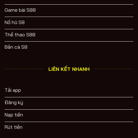
Game bài S88
Nổ hũ S8
Thể thao S88
Bắn cá S8
LIÊN KẾT NHANH
Tải app
Đăng ký
Nạp tiền
Rút tiền