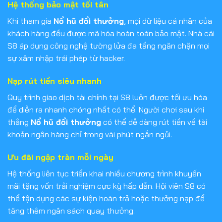
Hệ thống bảo mật tối tân
Khi tham gia
Nổ hũ đổi thưởng
, mọi dữ liệu cá nhân của
khách hàng đều được mã hóa hoàn toàn bảo mật. Nhà cái
S8 áp dụng công nghệ tường lửa đa tầng ngăn chặn mọi
sự xâm nhập trái phép từ hacker.
Nạp rút tiền siêu nhanh
Quy trình giao dịch tài chính tại S8 luôn được tối ưu hóa
để diễn ra nhanh chóng nhất có thể. Người chơi sau khi
thắng
Nổ hũ đổi thưởng
có thể dễ dàng rút tiền về tài
khoản ngân hàng chỉ trong vài phút ngắn ngủi.
Ưu đãi ngập tràn mỗi ngày
Hệ thống liên tục triển khai nhiều chương trình khuyến
mãi tặng vốn trải nghiệm cực kỳ hấp dẫn. Hội viên S8 có
thể tận dụng các sự kiện hoàn trả hoặc thưởng nạp để
tăng thêm ngân sách quay thưởng.