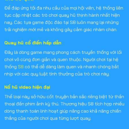
Để đáp ứng tối đa nhu cầu của mọi hội viên, hệ thống liên
tục cập nhật các trò chơi quay hũ thịnh hành nhất hiện
nay. Các tựa game độc đáo tại S8 luôn mang lại những
trải nghiệm mới mẻ và không gây cảm giác nhàm chán.
Quay hũ cổ điển hấp dẫn
Đây là dòng game mang phong cách truyền thống với lối
chơi vô cùng đơn giản và quen thuộc. Người chơi tại hệ
thống
S8
có thể dễ dàng làm quen và nhanh chóng bắt
nhịp với các quy luật tính thưởng của trò chơi này.
Nổ hũ video hiện đại
Thể loại này sở hữu cốt truyện bản sắc riêng biệt từ thần
thoại đến phim ảnh kỳ thú. Thương hiệu S8 tích hợp nhiều
dòng thanh toán linh hoạt giúp nâng cao khả năng chiến
thắng của người chơi qua từng lượt quay.