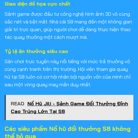
Giao diện đồ họa cực chất
Sảnh game được đầu tư công nghệ hình ảnh 3D vô cùng
sắc nét và bắt mắt. Nhà cái S8 mang đến một không gian
giải trí trực quan, giúp người chơi dễ dàng thực hiện thao
tác quay thưởng một cách mượt mà.
Tỷ lệ ăn thưởng siêu cao
Sân chơi trực tuyến này nổi tiếng với mức trả thưởng vô
cùng cạnh tranh trên thị trường. Hội viên tham gia quay
hũ tại S8 luôn có cơ hội nhân bội nguồn vốn của mình chỉ
sau một vòng quay may mắn duy nhất.
READ
Nổ Hũ Jili - Sảnh Game Đổi Thưởng Đỉnh
Cao Trúng Lớn Tại S8
Các siêu phẩm Nổ hũ đổi thưởng S8 không
thể bỏ qua