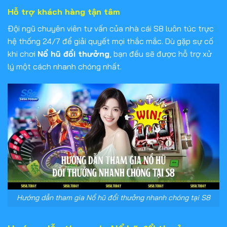
Hỗ trợ khách hàng tận tâm
Đội ngũ chuyên viên tư vấn của nhà cái S8 luôn túc trực
hệ thống 24/7 để giải quyết mọi thắc mắc. Dù gặp sự cố
khi chơi
Nổ hũ đổi thưởng
, bạn đều sẽ được hỗ trợ xử
lý một cách nhanh chóng nhất.
Hướng dẫn tham gia Nổ hũ đổi thưởng nhanh chóng tại S8