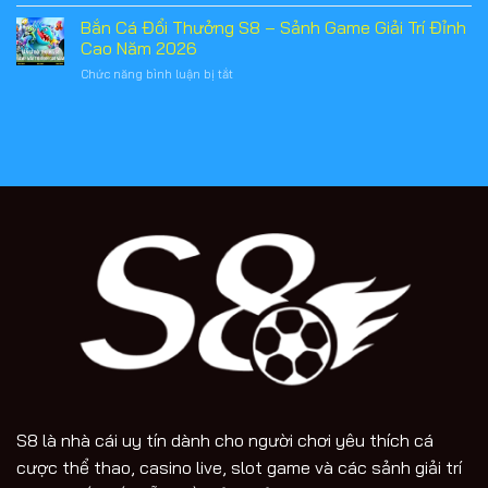
Bắn
Sân
Thưởng
Cá
Bắn Cá Đổi Thưởng S8 – Sảnh Game Giải Trí Đỉnh
Chơi
Đỉnh
Ăn
Quay
Cao Năm 2026
Cao
Xèng
Hũ
Uy
ở
Chức năng bình luận bị tắt
–
Đỉnh
Tín
Bắn
Chinh
Cao
Tại
Cá
Phục
Trúng
S8
Đổi
Đại
Jackpot
Thưởng
Dương
Lớn
S8
Nhận
Tại
–
Thưởng
S8
Sảnh
Lớn
Game
Tại
Giải
S8
Trí
Đỉnh
Cao
Năm
2026
S8 là nhà cái uy tín dành cho người chơi yêu thích cá
cược thể thao, casino live, slot game và các sảnh giải trí